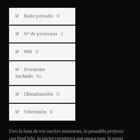
Baño privado
Sí
Nº de personas
2
Wifi
Sí
Desayuno
Incluido
No
Climatización
Sí
Televisión
Sí
Eres la luna de mis noches imsomnes, la pesadilla perfecta
con final feliz, la noche romántica que nunca tuve, la novia